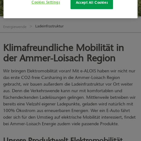
Cookies Settings
Accept All Cookies
Ladeinfrastruktur
Energiewende
Klimafreundliche Mobilität in
der Ammer-Loisach Region
Wir bringen Elektromobilität voran! Mit e-ALOIS haben wir nicht nur
das erste CO2-freie Carsharing in die Ammer-Loisach Region
gebracht, wir bauen außerdem die Ladeinfrastruktur vor Ort weiter
aus. Denn die Verkehrswende kann nur mit komfortablen und
flächendeckenden Ladelösungen gelingen. Mittlerweile betreiben wir
bereits eine Vielzahl eigener Ladepunkte, geladen wird natürlich mit
100% Ökostrom aus erneuerbaren Energien. Wer ein E-Auto fährt
oder sich für den Umstieg auf elektrische Mobilität interessiert, findet
bei Ammer-Loisach Energie zudem viele passende Produkte.
Unsere Produktwelt Elektromobilität