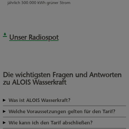
jährlich 500.000 kWh grüner Strom
Unser Radiospot
Die wichtigsten Fragen und Antworten
zu ALOIS Wasserkraft
Was ist ALOIS Wasserkraft?
ALOIS Wasserkraft ist unser Produkt aus regionaler Erzeugung, direkt
Welche Voraussetzungen gelten für den Tarif?
aus ausgewählten Wasserkraftwerken an der Ammer und
Unser Angebot richtet sich an die Bürgerinnen und Bürger, die im
Loisach. Wasserkraft zählt zu den ältesten und zuverlässigsten Formen
Wie kann ich den Tarif abschließen?
näheren Umkreis der Wasserkraftwerke wohnen. Sowohl mit Eintarif-
der Energiegewinnung. Durch die Nutzung der natürlichen
Nutzen Sie einfach unseren Ökostromrechner und geben Sie dort Ihre