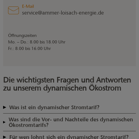
E-Mail
service@ammer-loisach-energie.de
Öffnungszeiten
Mo. – Do.: 8.00 bis 18.00 Uhr
Fr.: 8.00 bis 16.00 Uhr
Die wichtigsten Fragen und Antworten
zu unserem dynamischen Ökostrom
Was ist ein dynamischer Stromtarif?
Bei einem dynamischen Stromtarif kaufen Sie Ihren Strom zu
Was sind die Vor- und Nachteile des dynamischen
Börsenstrompreisen ein. Anders als bei herkömmlichen Stromtarifen
Ökostromtarifs?
zahlen Sie je Kilowattstunde (kWh) keinen festen Arbeitspreis, sondern
Mit ALOIS flex können Sie unmittelbar von den Marktentwicklungen
den aktuellen Beschaffungspreis, der europäischen Börse für
Für wen lohnt sich ein dynamischer Stromtarif?
profitieren, wenn Sie Ihren Strombedarf an die aktuellen Börsenpreise