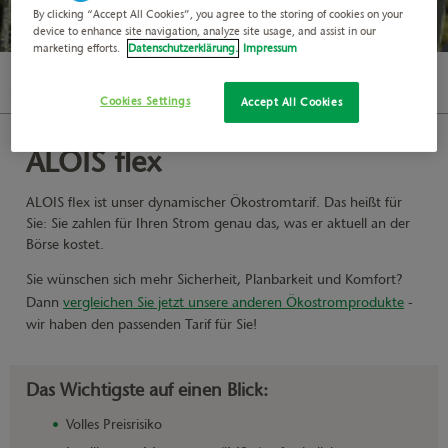
By clicking “Accept All Cookies”, you agree to the storing of cookies on your
device to enhance site navigation, analyze site usage, and assist in our
marketing efforts.
Datenschutzerklärung.
Impressum
Dynamischer Stromtarif
Unser Strom
Cookies Settings
Accept All Cookies
ALOIS flex
ALOIS flex ist unser dynamischer Ökostromtarif. Das heißt für
Sie: Sie zahlen für Ihren Strom genau das, was er aktuell an der
Börse kostet.
Sie wünschen sich mehr Sicherheit, Planbarkeit und Komfort?
Dann
vergleichen Sie jetzt unsere anderen Ökostromprodukte
-
wir haben den passenden Tarif für Sie!
Das Wichtigste auf einen Blick:
Volles Preisrisiko