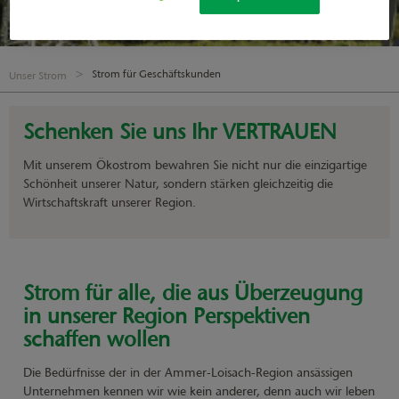
Strom für Geschäftskunden
Unser Strom
Schenken Sie uns Ihr VERTRAUEN
Mit unserem Ökostrom bewahren Sie nicht nur die einzigartige
Schönheit unserer Natur, sondern stärken gleichzeitig die
Wirtschaftskraft unserer Region.
Strom für alle, die aus Überzeugung
in unserer Region Perspektiven
schaffen wollen
Die Bedürfnisse der in der Ammer-Loisach-Region ansässigen
Unternehmen kennen wir wie kein anderer, denn auch wir leben