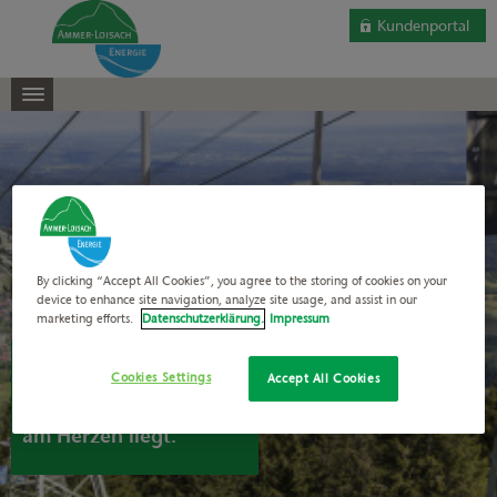
Kundenportal
By clicking “Accept All Cookies”, you agree to the storing of cookies on your
device to enhance site navigation, analyze site usage, and assist in our
marketing efforts.
Datenschutzerklärung.
Impressum
Erneuerbare Energien –
Cookies Settings
Accept All Cookies
für alle, denen
UNSERE HEIMAT
am Herzen liegt.