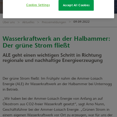
Cookies Settings
Accept All Cookies
09.09.2022
Über uns
Aktuelles
Pressemeldungen
Wasserkraftwerk an der Halbammer:
Der grüne Strom fließt
ALE geht einen wichtigen Schritt in Richtung
regionale und nachhaltige Energieerzeugung
Der grüne Strom fließt: Im Frühjahr nahm die Ammer-Loisach
Energie (ALE) ihr Wasserkraftwerk an der Halbammer bei Unternogg
in Betrieb.
„Wir haben bei der Ammer-Loisach Energie von Anfang an auf
Ökostrom aus CO2-freier Wasserkraft gesetzt“, sagt Arno Nunn,
Geschäftsführer bei der Ammer-Loisach Energie. „Grünen Strom in
einem eigenen Wasserkraftwerk vor Ort zu erzeugen, war für uns der