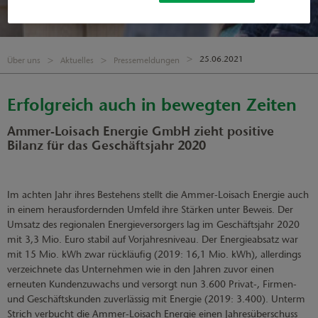
25.06.2021
Über uns
Aktuelles
Pressemeldungen
Erfolgreich auch in bewegten Zeiten
Ammer-Loisach Energie GmbH zieht positive
Bilanz für das Geschäftsjahr 2020
Im achten Jahr ihres Bestehens stellt die Ammer-Loisach Energie auch
in einem herausfordernden Umfeld ihre Stärken unter Beweis. Der
Umsatz des regionalen Energieversorgers lag im Geschäftsjahr 2020
mit 3,3 Mio. Euro stabil auf Vorjahresniveau. Der Energieabsatz war
mit 15 Mio. kWh zwar rückläufig (2019: 16,1 Mio. kWh), allerdings
verzeichnete das Unternehmen wie in den Jahren zuvor einen
erneuten Kundenzuwachs und versorgt nun 3.600 Privat-, Firmen-
und Geschäftskunden zuverlässig mit Energie (2019: 3.400). Unterm
Strich verbucht die Ammer-Loisach Energie einen Jahresüberschuss