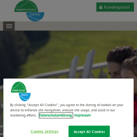
Kundenportal
Für alle, die Wert auf
By clicking “Accept All Cookies”, you agree to the storing of cookies on your
NEUIGKEITEN
device to enhance site navigation, analyze site usage, and assist in our
marketing efforts.
Datenschutzerklärung.
Impressum
aus erster Hand legen.
Cookies Settings
Accept All Cookies