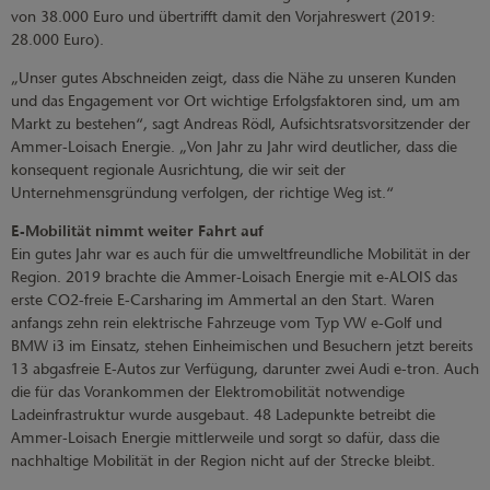
von 38.000 Euro und übertrifft damit den Vorjahreswert (2019:
28.000 Euro).
„Unser gutes Abschneiden zeigt, dass die Nähe zu unseren Kunden
und das Engagement vor Ort wichtige Erfolgsfaktoren sind, um am
Markt zu bestehen“, sagt Andreas Rödl, Aufsichtsratsvorsitzender der
Ammer-Loisach Energie. „Von Jahr zu Jahr wird deutlicher, dass die
konsequent regionale Ausrichtung, die wir seit der
Unternehmensgründung verfolgen, der richtige Weg ist.“
E-Mobilität nimmt weiter Fahrt auf
Ein gutes Jahr war es auch für die umweltfreundliche Mobilität in der
Region. 2019 brachte die Ammer-Loisach Energie mit e-ALOIS das
erste CO2-freie E-Carsharing im Ammertal an den Start. Waren
anfangs zehn rein elektrische Fahrzeuge vom Typ VW e-Golf und
BMW i3 im Einsatz, stehen Einheimischen und Besuchern jetzt bereits
13 abgasfreie E-Autos zur Verfügung, darunter zwei Audi e-tron. Auch
die für das Vorankommen der Elektromobilität notwendige
Ladeinfrastruktur wurde ausgebaut. 48 Ladepunkte betreibt die
Ammer-Loisach Energie mittlerweile und sorgt so dafür, dass die
nachhaltige Mobilität in der Region nicht auf der Strecke bleibt.